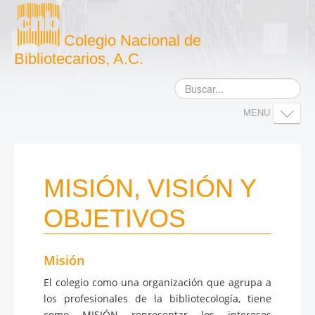
Colegio Nacional de
Bibliotecarios, A.C.
MENU
INICIO
ACERCA DEL CNB
MISIÓN, VISIÓN Y
DOCUMENTOS
OBJETIVOS
ACTIVIDADES
NOTICIAS
AFILIACIÓN
Misión
RECURSOS EN LÍNEA
El colegio como una organización que agrupa a
los profesionales de la bibliotecología, tiene
CONTACTO
como MISIÓN representar los intereses