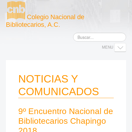
Colegio Nacional de
Bibliotecarios, A.C.
MENU
INICIO
ACERCA DEL CNB
NOTICIAS Y
DOCUMENTOS
COMUNICADOS
ACTIVIDADES
NOTICIAS
AFILIACIÓN
9º Encuentro Nacional de
RECURSOS EN LÍNEA
Bibliotecarios Chapingo
CONTACTO
2018